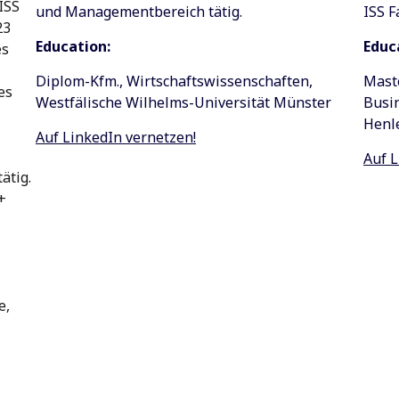
ISS
und Managementbereich tätig.
ISS F
23
Education:
Educ
es
Diplom-Kfm., Wirtschaftswissenschaften,
Maste
es
Westfälische Wilhelms-Universität Münster
Busi
Henl
Auf LinkedIn vernetzen!
Auf L
ätig.
+
e,