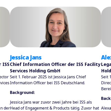
Ale
Jessica Jans
Lega
r ISS
Chief Information Officer der ISS Facility
Hol
Services Holding GmbH
Seit 
ector
Seit 1. Februar 2025 ist Jessica Jans Chief
Direc
vices
Information Officer bei ISS Deutschland.
Berei
Background:
Back
Jessica Jans war zuvor zwei Jahre bei ISS als
Alexa
in der
Head of Engagement & Products tätig. Zuvor hat