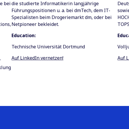
Deuts
e bei
die studierte Informatikerin langjährige
sowie
Führungspositionen u. a. bei dmTech, dem IT-
HOCH
Spezialisten beim Drogeriemarkt dm, oder bei
TOPSO
ions,
Netpioneer bekleidet.
Educ
Education:
Vollj
Technische Universität Dortmund
Auf L
Auf LinkedIn vernetzen!
r
klung