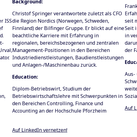
Background:
Fran
Erfah
Christof Springer verantwortete zuletzt als CFO
seit 
er ISS
die Region Nordics (Norwegen, Schweden,
Seit 
ef
Finnland) der Bilfinger Gruppe. Er blickt auf eine
in ve
d.
beachtliche Karriere mit Erfahrung in
darun
t-
regionalen, bereichsbezogenen und zentralen
der 
Urval,
Management-Positionen in den Bereichen
tor.
Industriedienstleistungen, Baudienstleistungen
Educ
und Anlagen-/Maschinenbau zurück.
Aus- 
Education:
Schw
weite
Diplom-Betriebswirt, Studium der
Sozia
on,
Betriebswirtschaftslehre mit Schwerpunkten in
den Bereichen Controlling, Finance und
Auf L
Accounting an der Hochschule Pforzheim
Auf LinkedIn vernetzen!