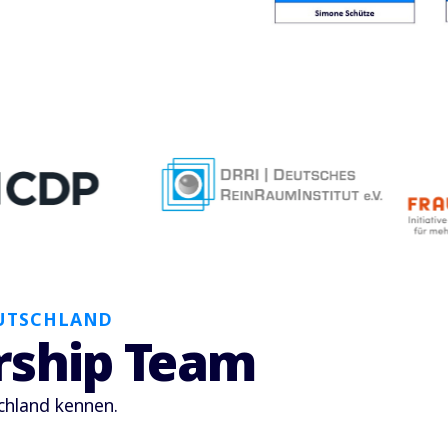
EUTSCHLAND
rship Team
chland kennen.